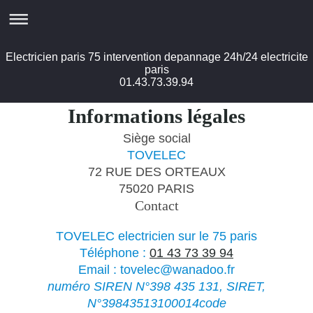
Electricien paris 75 intervention depannage 24h/24 electricite
paris
01.43.73.39.94
Informations légales
Siège social
TOVELEC
72 RUE DES ORTEAUX
75020 PARIS
Contact
TOVELEC electricien sur le 75 paris
Téléphone :
01 43 73 39 94
Email :
tovelec@wanadoo.fr
numéro SIREN N°398 435 131, SIRET,
N°39843513100014code