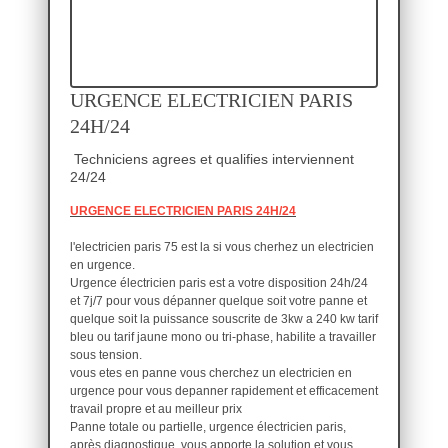
URGENCE ELECTRICIEN PARIS
24H/24
Techniciens agrees et qualifies interviennent
24/24
URGENCE ELECTRICIEN PARIS 24H/24
l'electricien paris 75 est la si vous cherhez un electricien
en urgence.
Urgence électricien paris est a votre disposition 24h/24
et 7j/7 pour vous dépanner quelque soit votre panne et
quelque soit la puissance souscrite de 3kw a 240 kw tarif
bleu ou tarif jaune mono ou tri-phase, habilite a travailler
sous tension.
vous etes en panne vous cherchez un electricien en
urgence pour vous depanner rapidement et efficacement
travail propre et au meilleur prix
Panne totale ou partielle, urgence électricien paris,
après diagnostique, vous apporte la solution et vous