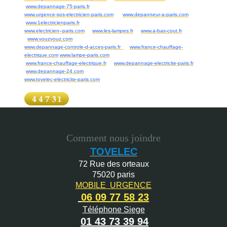
www.depannage-75-paris.fr
www.urgence-sos-electricien-paris.com
www.depanneur-a-paris.com
www.1electricienparis.fr
www.electricien--paris.com
www.les-lampes.fr
www.a-bas-cout.fr
www.vouzvouz.com
www.depannage-controle-d-acces-paris.fr
www.france-chauffage-
electrique.com
www.lampe-paris.com
www.france-chauffage-electrique.fr
www.depannage-electricite-paris.fr
www.depannage-24.com
www.tovelec-electricite-paris.com
Comment nous joindre
TOVELEC
72 Rue des orteaux
75020 paris
MOBILE URGENCE
06 09 77 58 23
Téléphone Siege
01 43 73 39 94