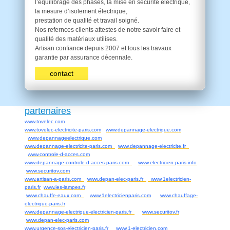
l’équilibrage des phases, la mise en sécurité électrique,
la mesure d’isolement électrique,
prestation de qualité et travail soigné.
Nos refernces clients attestes de notre savoir faire et
qualité des matériaux utilises.
Artisan confiance depuis 2007 et tous les travaux
garantie par assurance décennale.
contact
partenaires
www.tovelec.com
www.tovelec-electricite-paris.com
www.depannage-electrique.com
www.depannageelectrique.com
www.depannage-electricite-paris.com
www.depannage-electricite.fr
www.controle-d-acces.com
www.depannage-controle-d-acces-paris.com
www.electricien-paris.info
www.securitov.com
www.artisan-a-paris.com
www.depan-elec-paris.fr
www.1electricien-
paris.fr
www.les-lampes.fr
www.chauffe-eaux.com
www.1electricienparis.com
www.chauffage-
electrique-paris.fr
www.depannage-electrique-electricien-paris.fr
www.securitov.fr
www.depan-elec-paris.com
www.urgence-sos-electricien-paris.fr
www.1-electricien.com